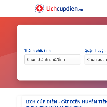
Skip
to
content
Thành phố, tỉnh
Quận, huyện
LỊCH CÚP ĐIỆN - CẮT ĐIỆN HUYỆN T