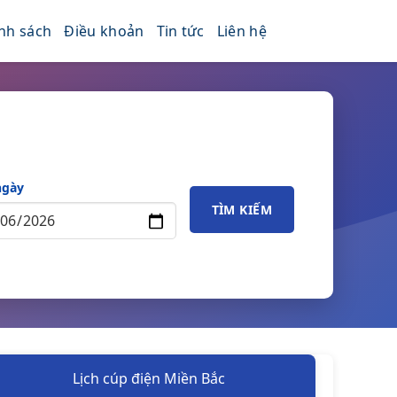
nh sách
Điều khoản
Tin tức
Liên hệ
ngày
TÌM KIẾM
Lịch cúp điện Miền Bắc