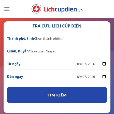
Skip
to
content
TRA CỨU LỊCH CÚP ĐIỆN
Thành phố, tỉnh
Quận, huyện
Từ ngày
Đến ngày
TÌM KIẾM