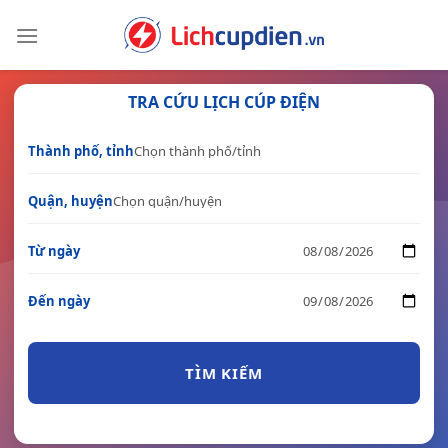
Skip
to
content
TRA CỨU LỊCH CÚP ĐIỆN
Thành phố, tỉnh
Quận, huyện
Từ ngày
Đến ngày
TÌM KIẾM