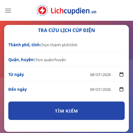
Skip
to
content
TRA CỨU LỊCH CÚP ĐIỆN
Thành phố, tỉnh
Quận, huyện
Từ ngày
Đến ngày
TÌM KIẾM