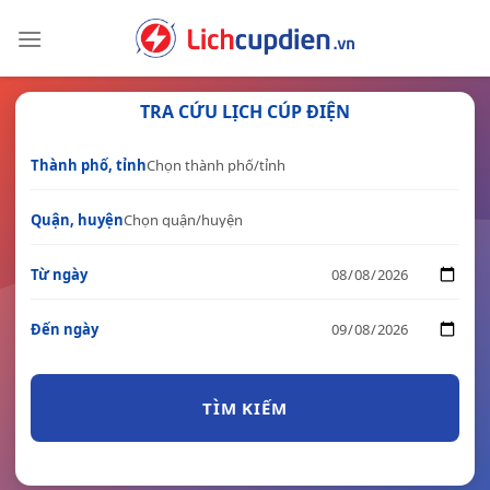
Skip
to
content
TRA CỨU LỊCH CÚP ĐIỆN
Thành phố, tỉnh
Quận, huyện
Từ ngày
Đến ngày
TÌM KIẾM