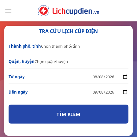
Skip
to
content
TRA CỨU LỊCH CÚP ĐIỆN
Thành phố, tỉnh
Quận, huyện
Từ ngày
Đến ngày
TÌM KIẾM