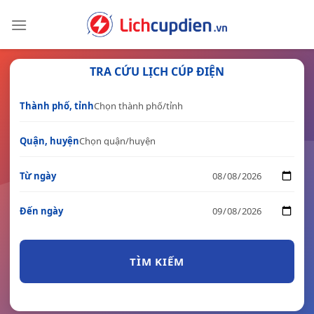
Skip
to
content
TRA CỨU LỊCH CÚP ĐIỆN
Thành phố, tỉnh
Quận, huyện
Từ ngày
Đến ngày
TÌM KIẾM