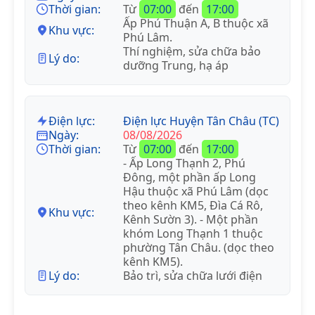
Thời gian:
Từ
07:00
đến
17:00
Ấp Phú Thuận A, B thuộc xã
Khu vực:
Phú Lâm.
Thí nghiệm, sửa chữa bảo
Lý do:
dưỡng Trung, hạ áp
Điện lực:
Điện lực Huyện Tân Châu (TC)
Ngày:
08/08/2026
Thời gian:
Từ
07:00
đến
17:00
- Ấp Long Thạnh 2, Phú
Đông, một phần ấp Long
Hậu thuộc xã Phú Lâm (dọc
theo kênh KM5, Đìa Cá Rô,
Khu vực:
Kênh Sườn 3). - Một phần
khóm Long Thạnh 1 thuộc
phường Tân Châu. (dọc theo
kênh KM5).
Lý do:
Bảo trì, sửa chữa lưới điện