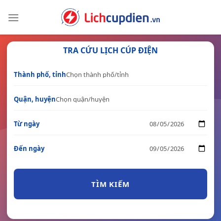
Skip
to
content
TRA CỨU LỊCH CÚP ĐIỆN
Thành phố, tỉnh
Quận, huyện
Từ ngày
Đến ngày
TÌM KIẾM