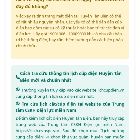
đầy đủ không?
Việc xảy ra tình trạng mất điện tại Huyện Tân Biên có thể
có rất nhiều nguyên nhân. Các yếu tố có thể dẫn đến cúp
điện bao gồm các sự cố kỹ thuật hoặc bảo trì từ các đơn vị
điện lực. Hãy gọi 19001006 - 19009000 khi có nhu cầu bảo
trì hệ thống điện, hay cần thêm hướng dẫn các biện pháp
chính thức.
Cách tra cứu thông tin lịch cúp điện Huyện Tân
Biên mới và chuẩn nhất
Thường xuyên truy cập vào các website
lichcupdien.vn
cung cấp thông tin lịch cúp điện mới nhất:
Tra cứu lịch cắt/cúp điện tại website của Trung
tâm CSKH Điện lực miền Nam
Để tìm kiếm lịch cắt điện Huyện Tân Biên, bạn hãy truy cập
trang web của Trung tâm CSKH Điện lực miền Nam:
https://cskh.evnspc.vn/
. Sau đó chọn mục "Lịch ngừng
cung cấp điện" -> chọn khu vực quận, huyện bạn muốn