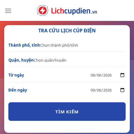
Skip
to
content
TRA CỨU LỊCH CÚP ĐIỆN
Thành phố, tỉnh
Quận, huyện
Từ ngày
Đến ngày
TÌM KIẾM