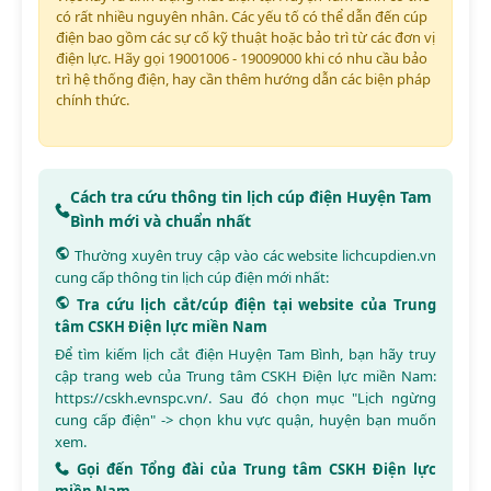
có rất nhiều nguyên nhân. Các yếu tố có thể dẫn đến cúp
điện bao gồm các sự cố kỹ thuật hoặc bảo trì từ các đơn vị
điện lực. Hãy gọi 19001006 - 19009000 khi có nhu cầu bảo
trì hệ thống điện, hay cần thêm hướng dẫn các biện pháp
chính thức.
Cách tra cứu thông tin lịch cúp điện Huyện Tam
Bình mới và chuẩn nhất
Thường xuyên truy cập vào các website
lichcupdien.vn
cung cấp thông tin lịch cúp điện mới nhất:
Tra cứu lịch cắt/cúp điện tại website của Trung
tâm CSKH Điện lực miền Nam
Để tìm kiếm lịch cắt điện Huyện Tam Bình, bạn hãy truy
cập trang web của Trung tâm CSKH Điện lực miền Nam:
https://cskh.evnspc.vn/
. Sau đó chọn mục "Lịch ngừng
cung cấp điện" -> chọn khu vực quận, huyện bạn muốn
xem.
Gọi đến Tổng đài của Trung tâm CSKH Điện lực
miền Nam