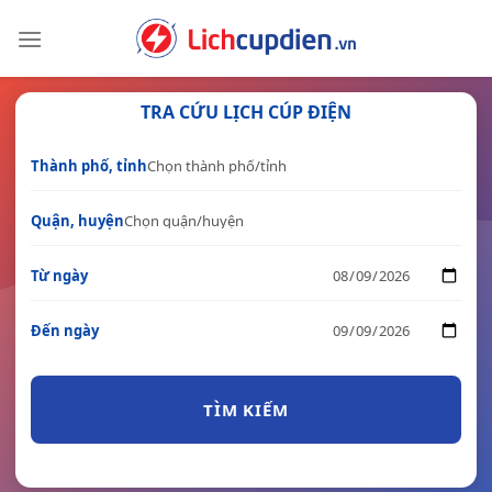
Skip
to
content
TRA CỨU LỊCH CÚP ĐIỆN
Thành phố, tỉnh
Quận, huyện
Từ ngày
Đến ngày
TÌM KIẾM