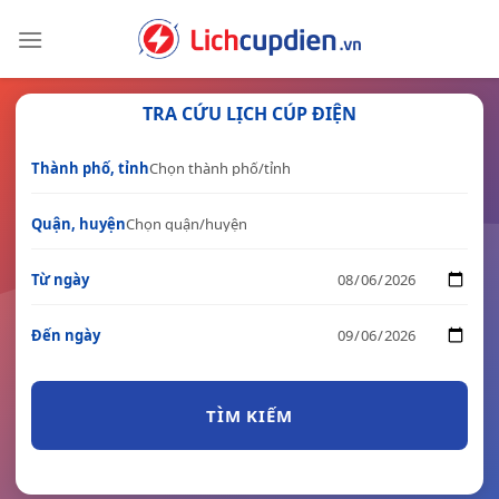
Skip
to
content
TRA CỨU LỊCH CÚP ĐIỆN
Thành phố, tỉnh
Quận, huyện
Từ ngày
Đến ngày
TÌM KIẾM