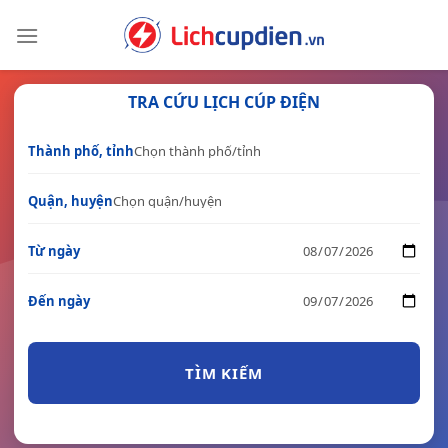
Skip
to
content
TRA CỨU LỊCH CÚP ĐIỆN
Thành phố, tỉnh
Quận, huyện
Từ ngày
Đến ngày
TÌM KIẾM