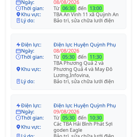
Ngày:
08/08/2026
Thời gian:
Từ
06:30
đến
13:00
Khu vực:
TBA An Vinh 11 xã Quỳnh An
Lý do:
Bảo trì, sửa chữa lưới điện
Điện lực:
Điện lực Huyện Quỳnh Phụ
Ngày:
08/08/2026
Thời gian:
Từ
05:30
đến
11:30
TBA Phương Quả 2 và
Khu vực:
Phương Quả 4 và May Đô
Lương,Infovina,
Lý do:
Bảo trì, sửa chữa lưới điện
Điện lực:
Điện lực Huyện Quỳnh Phụ
Ngày:
09/08/2026
Thời gian:
Từ
05:30
đến
10:30
Các TBA Hải Bình Phát Sợi
Khu vực:
goden Eagle
Lý do:
Bảo trì, sửa chữa lưới điện