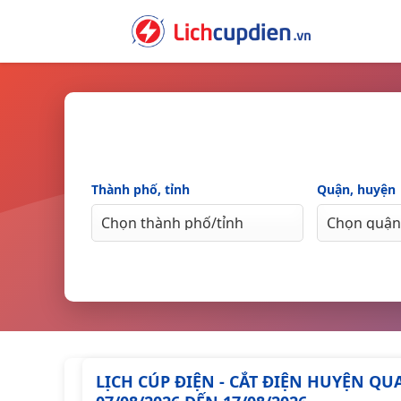
Skip
to
content
Thành phố, tỉnh
Quận, huyện
LỊCH CÚP ĐIỆN - CẮT ĐIỆN HUYỆN Q