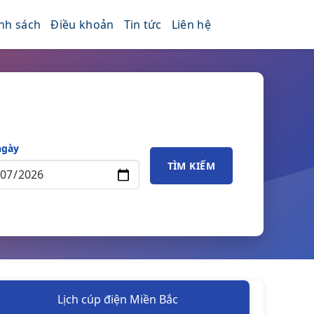
nh sách
Điều khoản
Tin tức
Liên hệ
ngày
TÌM KIẾM
Lịch cúp điện Miền Bắc