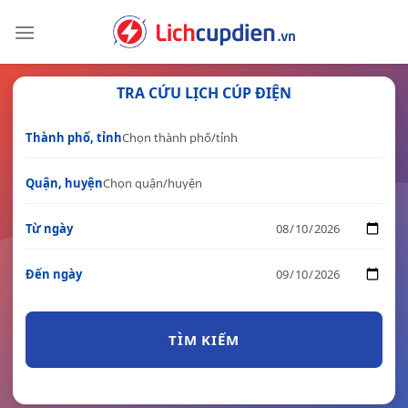
Skip
to
content
TRA CỨU LỊCH CÚP ĐIỆN
Thành phố, tỉnh
Quận, huyện
Từ ngày
Đến ngày
TÌM KIẾM