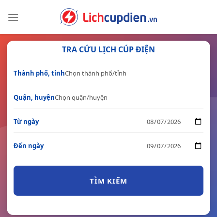
Skip
to
content
TRA CỨU LỊCH CÚP ĐIỆN
Thành phố, tỉnh
Quận, huyện
Từ ngày
Đến ngày
TÌM KIẾM