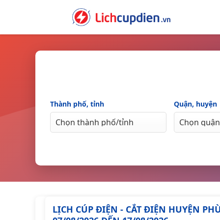
Skip
to
content
Thành phố, tỉnh
Quận, huyện
LỊCH CÚP ĐIỆN - CẮT ĐIỆN HUYỆN P