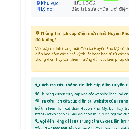
Khu vực:
HỮU LỘC 2
Lý do:
Bảo trì, sửa chữa lưới điện
Thông tin lịch cúp điện mới nhất Huyện Ph
đủ không?
Việc xảy ra tình trạng mất điện tại Huyện Phù Mỹ có t
điện bao gồm các sự cố kỹ thuật hoặc bảo trì từ các đơ
thống điện, hay cần thêm hướng dẫn các biện pháp ch
Cách tra cứu thông tin lịch cúp điện Huyện
Thường xuyên truy cập vào các website
lichcupdien
Tra cứu lịch cắt/cúp điện tại website của Trun
Để tìm kiếm lịch cắt điện Huyện Phù Mỹ, bạn hãy t
https://cskh.cpc.vn/
. Sau đó chọn mục "Lịch ngừng cu
Gọi đến Tổng đài của Trung tâm CSKH Điện lực
Tổng đài
19001909
để sử dụng đầy đủ thông tin chính 