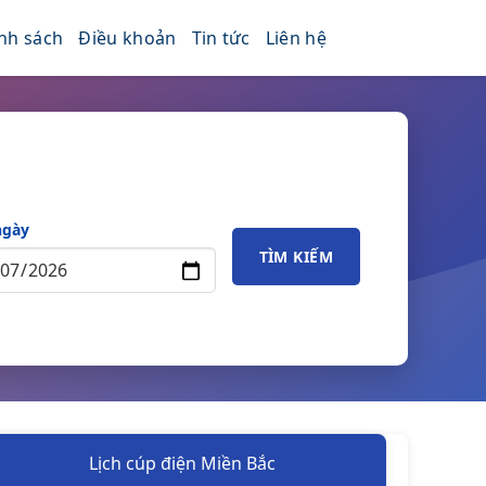
nh sách
Điều khoản
Tin tức
Liên hệ
ngày
TÌM KIẾM
Lịch cúp điện Miền Bắc