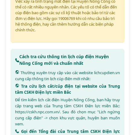
Việc xảy ra tình trạng mất điện tại Huyện Nông Cống có
thể có rất nhiều nguyên nhân. Các yếu tố có thể dẫn đến
cúp điện bao gồm các sự cố kỹ thuật hoặc bảo trì từ các
đơn vị điện lực. Hãy gọi 19006769 khi có nhu cầu bảo trì
hệ thống điện, hay cần thêm hướng dẫn các biện pháp
chính thức.
Cách tra cứu thông tin lịch cúp điện Huyện
Nông Cống mới và chuẩn nhất
Thường xuyên truy cập vào các website
lichcupdien.vn
cung cấp thông tin lịch cúp điện mới nhất:
Tra cứu lịch cắt/cúp điện tại website của Trung
tâm CSKH Điện lực miền Bắc
Để tìm kiếm lịch cắt điện Huyện Nông Cống, bạn hãy truy
cập trang web của Trung tâm CSKH Điện lực miền Bắc:
https://cskh.npc.com.vn/
. Sau đó chọn mục "Lịch ngừng
cung cấp điện" -> chọn khu vực quận, huyện bạn muốn
xem.
Gọi đến Tổng đài của Trung tâm CSKH Điện lực