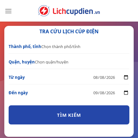
Skip
to
content
TRA CỨU LỊCH CÚP ĐIỆN
Thành phố, tỉnh
Quận, huyện
Từ ngày
Đến ngày
TÌM KIẾM