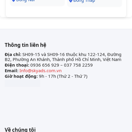
Đồng Tháp
Thông tin liên hệ
Địa chỉ:
SH09-15 và SH09-16 thuộc khu 122-124, Đường
B2, Phường An Khánh, Thành phố Hồ Chí Minh, Việt Nam
Điện thoại:
0936 656 929 – 037 758 2259
Email:
Info@skyads.com.vn
Giờ hoạt động:
9h - 17h (Thứ 2 - Thứ 7)
Về chúng tôi