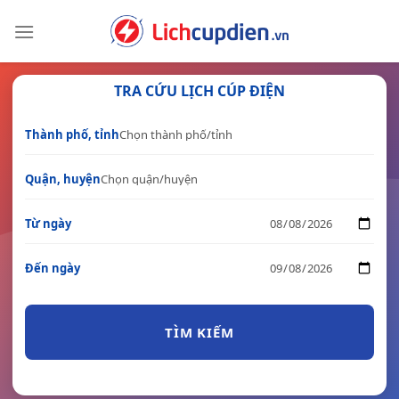
Skip
to
content
TRA CỨU LỊCH CÚP ĐIỆN
Thành phố, tỉnh
Quận, huyện
Từ ngày
Đến ngày
TÌM KIẾM