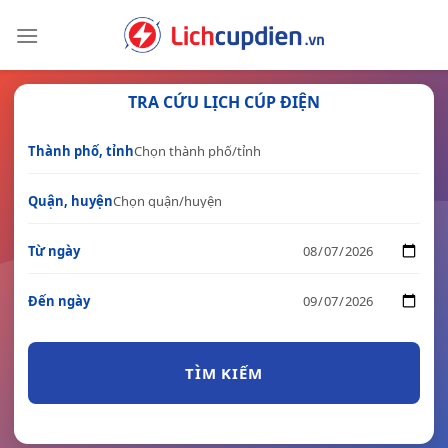
Skip
to
content
TRA CỨU LỊCH CÚP ĐIỆN
Thành phố, tỉnh
Quận, huyện
Từ ngày
Đến ngày
TÌM KIẾM