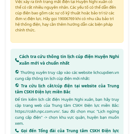
Việc xảy ra tình trạng mất điện tại Huyện Nghi xuân có
thể có rất nhiều nguyên nhân. Các yếu tố có thể dẫn đến
cúp điện bao gồm các sự cố kỹ thuật hoặc bảo trì từ các
đơn vị điện lực. Hãy gọi 19006769 khi có nhu cầu bảo trì
hệ thống điện, hay cần thêm hướng dẫn các biện pháp
chính thức.
Cách tra cứu thông tin lịch cúp điện Huyện Nghi
xuân mới và chuẩn nhất
Thường xuyên truy cập vào các website
lichcupdien.vn
cung cấp thông tin lịch cúp điện mới nhất:
Tra cứu lịch cắt/cúp điện tại website của Trung
tâm CSKH Điện lực miền Bắc
Để tìm kiếm lịch cắt điện Huyện Nghi xuân, bạn hãy truy
cập trang web của Trung tâm CSKH Điện lực miền Bắc:
https://cskh.npc.com.vn/
. Sau đó chọn mục "Lịch ngừng
cung cấp điện" -> chọn khu vực quận, huyện bạn muốn
xem.
Gọi đến Tổng đài của Trung tâm CSKH Điện lực