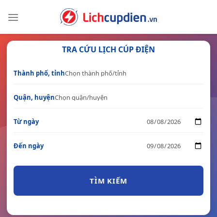
Skip
to
content
TRA CỨU LỊCH CÚP ĐIỆN
Thành phố, tỉnh
Quận, huyện
Từ ngày
Đến ngày
TÌM KIẾM