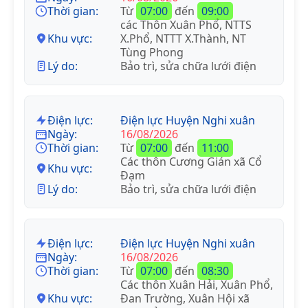
Thời gian:
Từ
07:00
đến
09:00
các Thôn Xuân Phổ, NTTS
Khu vực:
X.Phổ, NTTT X.Thành, NT
Tùng Phong
Lý do:
Bảo trì, sửa chữa lưới điện
Điện lực:
Điện lực Huyện Nghi xuân
Ngày:
16/08/2026
Thời gian:
Từ
07:00
đến
11:00
Các thôn Cương Gián xã Cổ
Khu vực:
Đạm
Lý do:
Bảo trì, sửa chữa lưới điện
Điện lực:
Điện lực Huyện Nghi xuân
Ngày:
16/08/2026
Thời gian:
Từ
07:00
đến
08:30
Các thôn Xuân Hải, Xuân Phổ,
Khu vực:
Đan Trường, Xuân Hội xã