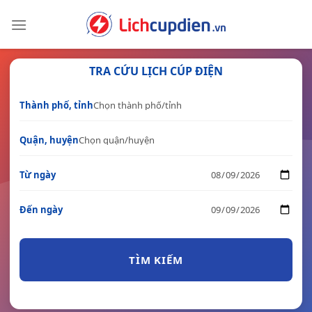
Skip
to
content
TRA CỨU LỊCH CÚP ĐIỆN
Thành phố, tỉnh
Quận, huyện
Từ ngày
Đến ngày
TÌM KIẾM