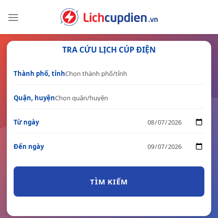
Skip
to
content
TRA CỨU LỊCH CÚP ĐIỆN
Thành phố, tỉnh
Quận, huyện
Từ ngày
Đến ngày
TÌM KIẾM