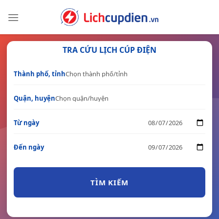
Skip
to
content
TRA CỨU LỊCH CÚP ĐIỆN
Thành phố, tỉnh
Quận, huyện
Từ ngày
Đến ngày
TÌM KIẾM