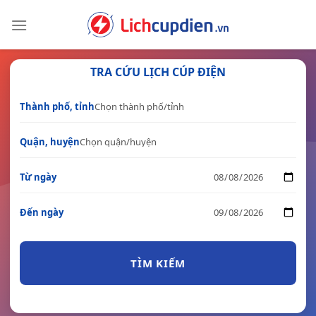
Skip
to
content
TRA CỨU LỊCH CÚP ĐIỆN
Thành phố, tỉnh
Quận, huyện
Từ ngày
Đến ngày
TÌM KIẾM