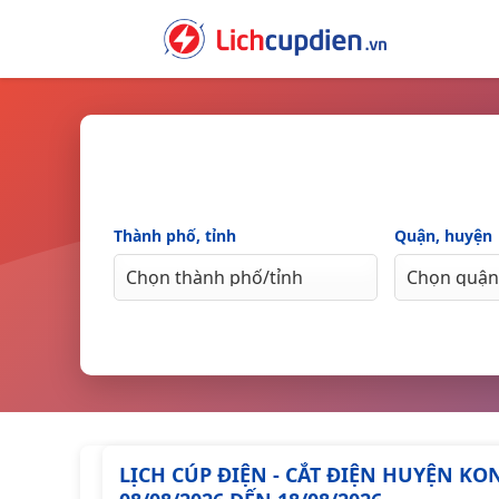
Skip
to
content
Thành phố, tỉnh
Quận, huyện
LỊCH CÚP ĐIỆN - CẮT ĐIỆN HUYỆN K