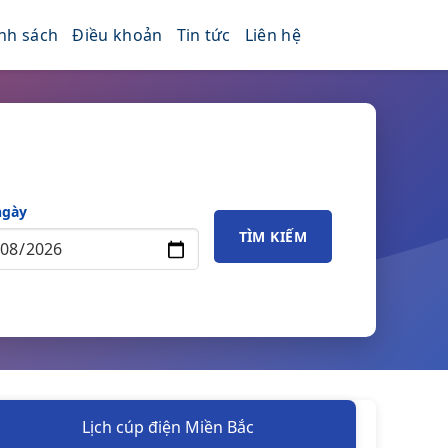
nh sách
Điều khoản
Tin tức
Liên hệ
ngày
TÌM KIẾM
Lịch cúp điện Miền Bắc