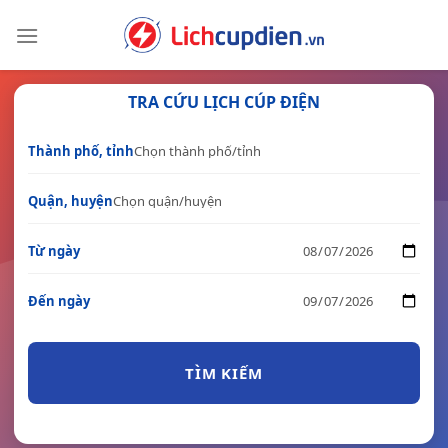
Skip
to
content
TRA CỨU LỊCH CÚP ĐIỆN
Thành phố, tỉnh
Quận, huyện
Từ ngày
Đến ngày
TÌM KIẾM