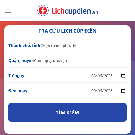
Skip
to
content
TRA CỨU LỊCH CÚP ĐIỆN
Thành phố, tỉnh
Quận, huyện
Từ ngày
Đến ngày
TÌM KIẾM