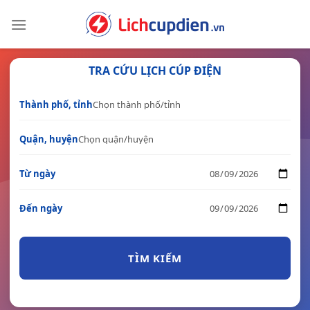
Skip
to
content
TRA CỨU LỊCH CÚP ĐIỆN
Thành phố, tỉnh
Quận, huyện
Từ ngày
Đến ngày
TÌM KIẾM