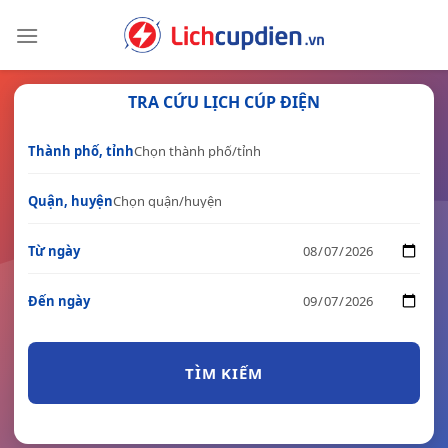
Skip
to
content
TRA CỨU LỊCH CÚP ĐIỆN
Thành phố, tỉnh
Quận, huyện
Từ ngày
Đến ngày
TÌM KIẾM