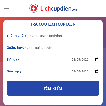
Skip
to
content
TRA CỨU LỊCH CÚP ĐIỆN
Thành phố, tỉnh
Quận, huyện
Từ ngày
Đến ngày
TÌM KIẾM