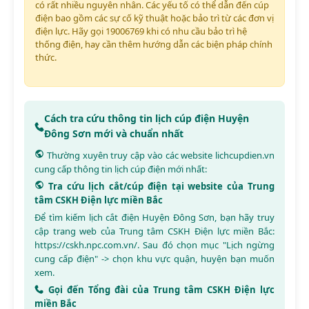
có rất nhiều nguyên nhân. Các yếu tố có thể dẫn đến cúp
điện bao gồm các sự cố kỹ thuật hoặc bảo trì từ các đơn vị
điện lực. Hãy gọi 19006769 khi có nhu cầu bảo trì hệ
thống điện, hay cần thêm hướng dẫn các biện pháp chính
thức.
Cách tra cứu thông tin lịch cúp điện Huyện
Đông Sơn mới và chuẩn nhất
Thường xuyên truy cập vào các website
lichcupdien.vn
cung cấp thông tin lịch cúp điện mới nhất:
Tra cứu lịch cắt/cúp điện tại website của Trung
tâm CSKH Điện lực miền Bắc
Để tìm kiếm lịch cắt điện Huyện Đông Sơn, bạn hãy truy
cập trang web của Trung tâm CSKH Điện lực miền Bắc:
https://cskh.npc.com.vn/
. Sau đó chọn mục "Lịch ngừng
cung cấp điện" -> chọn khu vực quận, huyện bạn muốn
xem.
Gọi đến Tổng đài của Trung tâm CSKH Điện lực
miền Bắc