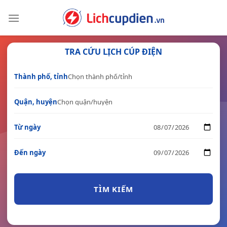
Skip
to
content
TRA CỨU LỊCH CÚP ĐIỆN
Thành phố, tỉnh
Quận, huyện
Từ ngày
Đến ngày
TÌM KIẾM