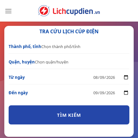
Skip
to
content
TRA CỨU LỊCH CÚP ĐIỆN
Thành phố, tỉnh
Quận, huyện
Từ ngày
Đến ngày
TÌM KIẾM