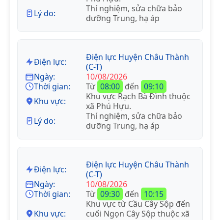
Thí nghiệm, sửa chữa bảo
Lý do:
dưỡng Trung, hạ áp
Điện lực Huyện Châu Thành
Điện lực:
(C-T)
Ngày:
10/08/2026
Thời gian:
Từ
08:00
đến
09:10
Khu vực Rạch Bà Đình thuộc
Khu vực:
xã Phú Hựu.
Thí nghiệm, sửa chữa bảo
Lý do:
dưỡng Trung, hạ áp
Điện lực Huyện Châu Thành
Điện lực:
(C-T)
Ngày:
10/08/2026
Thời gian:
Từ
09:30
đến
10:15
Khu vực từ Cầu Cây Sộp đến
Khu vực:
cuối Ngọn Cây Sộp thuộc xã