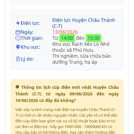
Điện lực Huyện Châu Thành
Điện lực:
(C-T)
Ngày:
13/08/2026
Thời gian:
Từ
14:00
đến
15:30
Khu vực Rạch Xẻo Lò Nhỏ
Khu vực:
thuộc xã Phú Hựu.
Thí nghiệm, sửa chữa bảo
Lý do:
dưỡng Trung, hạ áp
Thông tin lịch cúp điện mới nhất Huyện Châu
Thành (C-T) từ ngày 09/08/2026 đến ngày
19/08/2026 có đầy đủ không?
Việc xảy ra tình trạng mất điện tại Huyện Châu Thành (C-
T) có thể có rất nhiều nguyên nhân. Các yếu tố có thể dẫn
đến cúp điện bao gồm các sự cố kỹ thuật hoặc bảo trì từ
các đơn vị điện lực. Hãy gọi 19001006 - 19009000 khi có
nhu cầu bảo trì hệ thống điện, hay cần thêm hướng dẫn