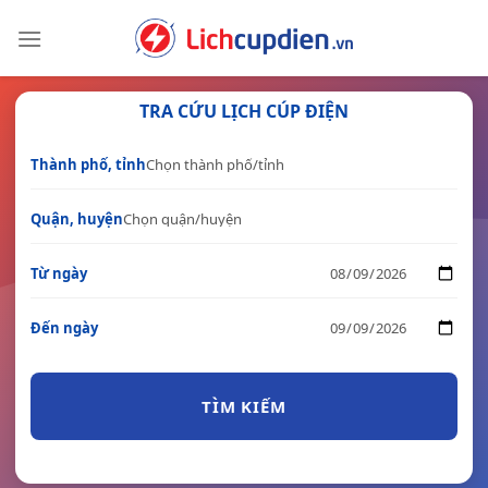
Skip
to
content
TRA CỨU LỊCH CÚP ĐIỆN
Thành phố, tỉnh
Quận, huyện
Từ ngày
Đến ngày
TÌM KIẾM