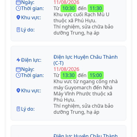
Ngày:
11/08/2026
Thời gian:
Từ
10:30
đến
11:30
Khu vực cuối Rạch Mù U
Khu vực:
thuộc xã Phú Hựu.
Thí nghiệm, sửa chữa bảo
Lý do:
dưỡng Trung, hạ áp
Điện lực Huyện Châu Thành
Điện lực:
(C-T)
Ngày:
11/08/2026
Thời gian:
Từ
13:30
đến
15:00
Khu vưc từ ngang cổng nhà
máy Guyomarch đến Nhà
Khu vực:
Máy Vĩnh Phước thuộc xã
Phú Hựu.
Thí nghiệm, sửa chữa bảo
Lý do:
dưỡng Trung, hạ áp
Điện lực Huyện Châu Thành