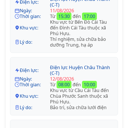
Điện lực:
(C-T)
Ngày:
11/08/2026
Thời gian:
Từ
15:30
đến
17:00
Khu vực từ Bến Đò Cái Tàu
Khu vực:
đến Đình Cái Tàu thuộc xã
Phú Hựu.
Thí nghiệm, sửa chữa bảo
Lý do:
dưỡng Trung, hạ áp
Điện lực Huyện Châu Thành
Điện lực:
(C-T)
Ngày:
12/08/2026
Thời gian:
Từ
08:00
đến
10:00
Khu vực từ Cầu Cái Tàu đến
Khu vực:
Chùa Phước Sanh thuộc xã
Phú Hựu.
Lý do:
Bảo trì, sửa chữa lưới điện