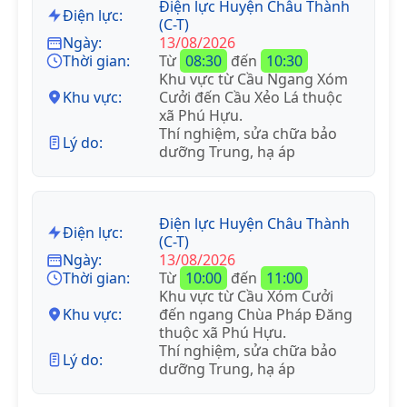
Điện lực Huyện Châu Thành
Điện lực:
(C-T)
Ngày:
13/08/2026
Thời gian:
Từ
08:30
đến
10:30
Khu vực từ Cầu Ngang Xóm
Khu vực:
Cưởi đến Cầu Xẻo Lá thuộc
xã Phú Hựu.
Thí nghiệm, sửa chữa bảo
Lý do:
dưỡng Trung, hạ áp
Điện lực Huyện Châu Thành
Điện lực:
(C-T)
Ngày:
13/08/2026
Thời gian:
Từ
10:00
đến
11:00
Khu vực từ Cầu Xóm Cưởi
Khu vực:
đến ngang Chùa Pháp Đăng
thuộc xã Phú Hựu.
Thí nghiệm, sửa chữa bảo
Lý do:
dưỡng Trung, hạ áp