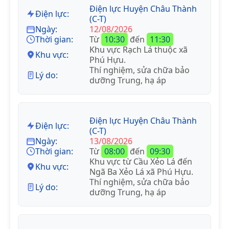
Điện lực Huyện Châu Thành
Điện lực:
(C-T)
Ngày:
12/08/2026
Thời gian:
Từ
10:30
đến
11:30
Khu vực Rạch Lá thuộc xã
Khu vực:
Phú Hựu.
Thí nghiệm, sửa chữa bảo
Lý do:
dưỡng Trung, hạ áp
Điện lực Huyện Châu Thành
Điện lực:
(C-T)
Ngày:
13/08/2026
Thời gian:
Từ
08:00
đến
09:30
Khu vực từ Cầu Xẻo Lá đến
Khu vực:
Ngã Ba Xẻo Lá xã Phú Hựu.
Thí nghiệm, sửa chữa bảo
Lý do:
dưỡng Trung, hạ áp