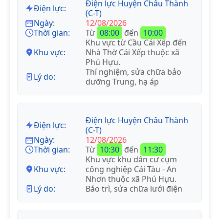
Điện lực Huyện Châu Thành
Điện lực:
(C-T)
Ngày:
12/08/2026
Thời gian:
Từ
08:00
đến
10:00
Khu vực từ Cầu Cái Xếp đến
Khu vực:
Nhà Thờ Cái Xếp thuộc xã
Phú Hựu.
Thí nghiệm, sửa chữa bảo
Lý do:
dưỡng Trung, hạ áp
Điện lực Huyện Châu Thành
Điện lực:
(C-T)
Ngày:
12/08/2026
Thời gian:
Từ
10:30
đến
11:30
Khu vực khu dân cư cụm
Khu vực:
công nghiệp Cái Tàu - An
Nhơn thuộc xã Phú Hựu.
Lý do:
Bảo trì, sửa chữa lưới điện