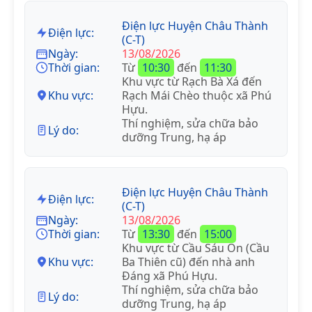
Điện lực Huyện Châu Thành
Điện lực:
(C-T)
Ngày:
13/08/2026
Thời gian:
Từ
10:30
đến
11:30
Khu vực từ Rạch Bà Xá đến
Khu vực:
Rạch Mái Chèo thuộc xã Phú
Hựu.
Thí nghiệm, sửa chữa bảo
Lý do:
dưỡng Trung, hạ áp
Điện lực Huyện Châu Thành
Điện lực:
(C-T)
Ngày:
13/08/2026
Thời gian:
Từ
13:30
đến
15:00
Khu vực từ Cầu Sáu On (Cầu
Khu vực:
Ba Thiên cũ) đến nhà anh
Đáng xã Phú Hựu.
Thí nghiệm, sửa chữa bảo
Lý do:
dưỡng Trung, hạ áp