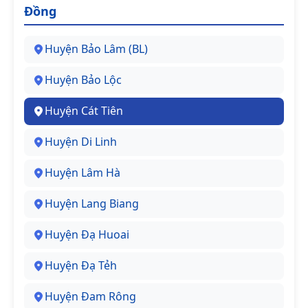
Đồng
Huyện Bảo Lâm (BL)
Huyện Bảo Lộc
Huyện Cát Tiên
Huyện Di Linh
Huyện Lâm Hà
Huyện Lang Biang
Huyện Đạ Huoai
Huyện Đạ Tẻh
Huyện Đam Rông