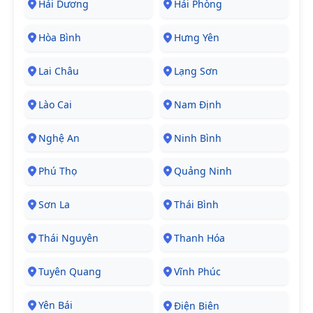
Hải Dương
Hải Phòng
Hòa Bình
Hưng Yên
Lai Châu
Lạng Sơn
Lào Cai
Nam Định
Nghệ An
Ninh Bình
Phú Thọ
Quảng Ninh
Sơn La
Thái Bình
Thái Nguyên
Thanh Hóa
Tuyên Quang
Vĩnh Phúc
Yên Bái
Điện Biên