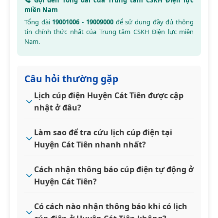
miền Nam
Tổng đài
19001006 - 19009000
để sử dụng đầy đủ thông
tin chính thức nhất của Trung tâm CSKH Điện lực miền
Nam.
Câu hỏi thường gặp
Lịch cúp điện Huyện Cát Tiên được cập
nhật ở đâu?
Làm sao để tra cứu lịch cúp điện tại
Huyện Cát Tiên nhanh nhất?
Cách nhận thông báo cúp điện tự động ở
Huyện Cát Tiên?
Có cách nào nhận thông báo khi có lịch