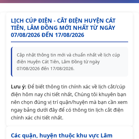
LỊCH CÚP ĐIỆN - CẮT ĐIỆN HUYỆN CÁT
TIÊN, LÂM ĐỒNG MỚI NHẤT TỪ NGÀY
07/08/2026 ĐẾN 17/08/2026
Cập nhật thông tin mới và chuẩn nhất về lịch cúp
điện Huyện Cát Tiên, Lâm Đồng từ ngày
07/08/2026 đến 17/08/2026.
Lưu ý:
Để biết thông tin chính xác về lịch cắt/cúp
điện hôm nay chi tiết nhất, Chúng tôi khuyên bạn
nên chọn đúng vị trí quận/huyện mà bạn cần xem
ngay bảng dưới đây để có thông tin lịch cắt điện
chính xác chi tiết nhất.
Các quận, huyện thuộc khu vực Lâm