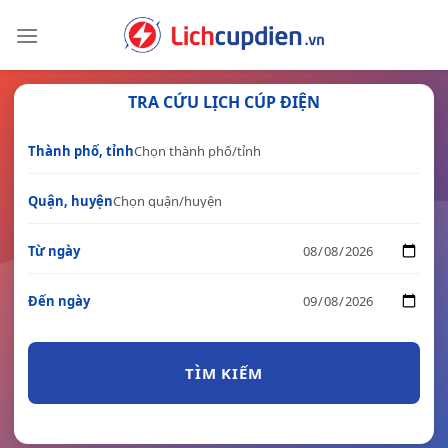
Skip
to
content
TRA CỨU LỊCH CÚP ĐIỆN
Thành phố, tỉnh
Quận, huyện
Từ ngày
Đến ngày
TÌM KIẾM