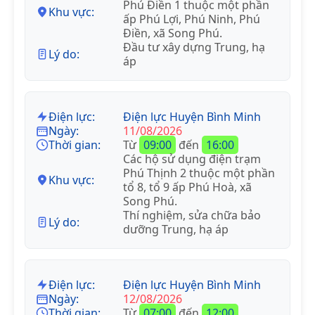
Phú Điền 1 thuộc một phần
Khu vực:
ấp Phú Lợi, Phú Ninh, Phú
Điền, xã Song Phú.
Đầu tư xây dựng Trung, hạ
Lý do:
áp
Điện lực:
Điện lực Huyện Bình Minh
Ngày:
11/08/2026
Thời gian:
Từ
09:00
đến
16:00
Các hộ sử dụng điện trạm
Phú Thịnh 2 thuộc một phần
Khu vực:
tổ 8, tổ 9 ấp Phú Hoà, xã
Song Phú.
Thí nghiệm, sửa chữa bảo
Lý do:
dưỡng Trung, hạ áp
Điện lực:
Điện lực Huyện Bình Minh
Ngày:
12/08/2026
Thời gian:
Từ
07:00
đến
12:00