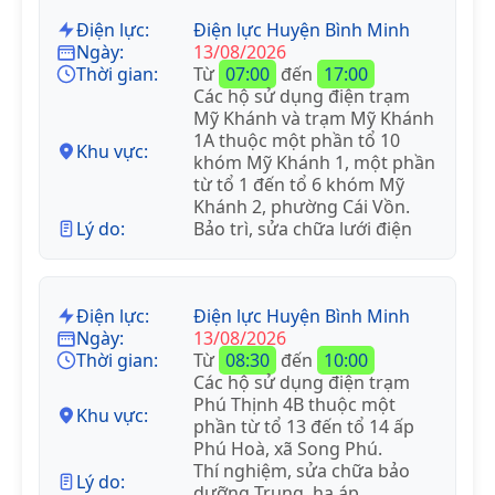
Điện lực:
Điện lực Huyện Bình Minh
Ngày:
13/08/2026
Thời gian:
Từ
07:00
đến
17:00
Các hộ sử dụng điện trạm
Mỹ Khánh và trạm Mỹ Khánh
1A thuộc một phần tổ 10
Khu vực:
khóm Mỹ Khánh 1, một phần
từ tổ 1 đến tổ 6 khóm Mỹ
Khánh 2, phường Cái Vồn.
Lý do:
Bảo trì, sửa chữa lưới điện
Điện lực:
Điện lực Huyện Bình Minh
Ngày:
13/08/2026
Thời gian:
Từ
08:30
đến
10:00
Các hộ sử dụng điện trạm
Phú Thịnh 4B thuộc một
Khu vực:
phần từ tổ 13 đến tổ 14 ấp
Phú Hoà, xã Song Phú.
Thí nghiệm, sửa chữa bảo
Lý do:
dưỡng Trung, hạ áp