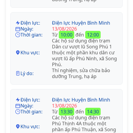
Điện lực:
Điện lực Huyện Bình Minh
Ngày:
13/08/2026
Thời gian:
Từ
10:00
đến
12:00
Các hộ sử dụng điện trạm
Dân cư vượt lũ Song Phú 1
Khu vực:
thuộc một phần khu dân cư
vượt lũ ấp Phú Ninh, xã Song
Phú.
Thí nghiệm, sửa chữa bảo
Lý do:
dưỡng Trung, hạ áp
Điện lực:
Điện lực Huyện Bình Minh
Ngày:
13/08/2026
Thời gian:
Từ
13:30
đến
14:30
Các hộ sử dụng điện trạm
Phú Thịnh 4A thuộc một
Khu vực:
phần ấp Phú Thuận, xã Song