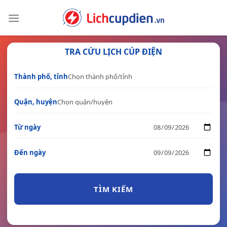
Skip
to
content
TRA CỨU LỊCH CÚP ĐIỆN
Thành phố, tỉnh
Quận, huyện
Từ ngày
Đến ngày
TÌM KIẾM