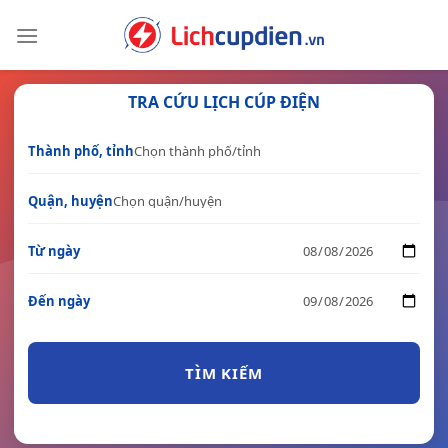
Skip
to
content
TRA CỨU LỊCH CÚP ĐIỆN
Thành phố, tỉnh
Quận, huyện
Từ ngày
Đến ngày
TÌM KIẾM