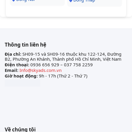
Thông tin liên hệ
Địa chỉ:
SH09-15 và SH09-16 thuộc khu 122-124, Đường
B2, Phường An Khánh, Thành phố Hồ Chí Minh, Việt Nam
Điện thoại:
0936 656 929 – 037 758 2259
Email:
Info@skyads.com.vn
Giờ hoạt động:
9h - 17h (Thứ 2 - Thứ 7)
Về chúng tôi